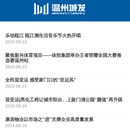
首页
|
城投动态
|
项目建设
|
经营发展
|
企业文化
|
城投党建
乐动瓯江 瓯江潮生活音乐节火热开唱
2023-08-23
聚焦新兴体育项目——体投集团举办王者荣耀全国大赛海
选赛温州站
2023-08-23
全民迎亚运 感受家门口的“亚运风”
2023-08-23
迎亚运|亮化工程让城市阳台、上陡门浦公园“颜值”再升级
2023-08-18
康居物业以市场之“进”支撑企业高质量发展
2023-08-18