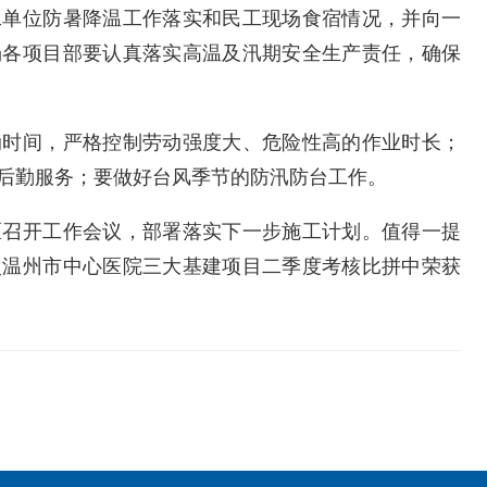
工单位防暑降温工作落实和民工现场食宿情况，并向一
场各项目部要认真落实高温及汛期安全生产责任，确保
时间，严格控制劳动强度大、危险性高的作业时长；
后勤服务；要做好台风季节的防汛防台工作。
召开工作会议，部署落实下一步施工计划。值得一提
次温州市中心医院三大基建项目二季度考核比拼中荣获