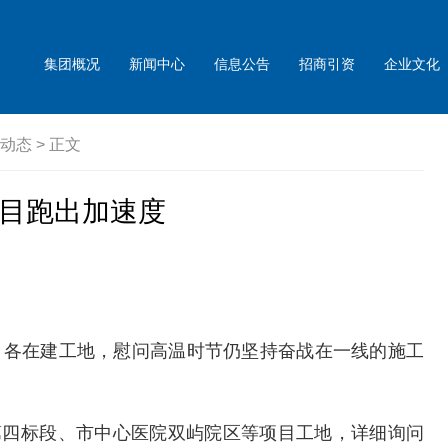
集团概况
新闻中心
信息公告
招商引资
企业文化
动态
> 正文
项目跑出加速度
各在建工地，慰问高温时节仍坚持奋战在一线的施工
四标段、市中心医院双屿院区等项目工地，详细询问