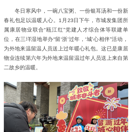
冬日寒风中，一碗八宝粥、一份银耳汤和一份新
春礼包足以温暖人心。1月23日下午，市城发集团所
属康居物业联合“瓯江红”党建人才综合体等联建单
位，在三垟湿地举办“留‘浙’过年，‘城’心相伴”活动，
为外地来温留温人员送上过年暖心礼包。这已是康居
物业连续第六年为外地来温留温过年人员送上来自第
二故乡的温暖。