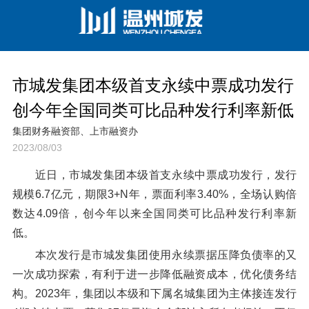
首页
|
城投动态
|
项目建设
|
经营发展
|
企业文化
|
城投党建
市城发集团本级首支永续中票成功发行
创今年全国同类可比品种发行利率新低
集团财务融资部、上市融资办
2023/08/03
近日，市城发集团本级首支永续中票成功发行，发行
规模6.7亿元，期限3+N年，票面利率3.40%，全场认购倍
数达4.09倍，创今年以来全国同类可比品种发行利率新
低。
本次发行是市城发集团使用永续票据压降负债率的又
一次成功探索，有利于进一步降低融资成本，优化债务结
构。2023年，集团以本级和下属名城集团为主体接连发行