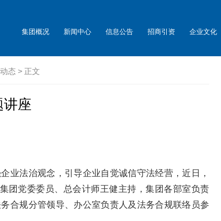
集团概况
新闻中心
信息公告
招商引资
企业文化
动态
> 正文
题讲座
企业法治观念，引导企业自觉诚信守法经营，近日，
由集团党委委员、总会计师王健主持，集团各部室负责
法务合规分管领导、办公室负责人及法务合规联络员参