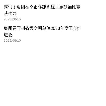
喜讯！集团在全市住建系统主题朗诵比赛
获佳绩
2023/08/15
集团召开创省级文明单位2023年度工作推
进会
2023/08/10