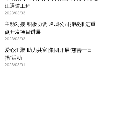
江通道工程
2023/03/03
主动对接 积极协调 名城公司持续推进重
点开发项目进展
2023/03/03
爱心汇聚 助力共富|集团开展“慈善一日
捐”活动
2023/03/01