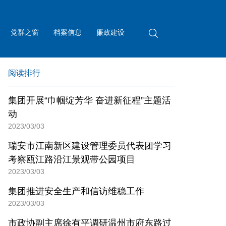
党群之窗
档案信息
廉政建设
阅读排行
集团开展“巾帼绽芳华 奋进新征程”主题活
动
2023/03/03
瑞安市江南新区建设管理委员代表团学习
考察瓯江路沿江景观带公园项目
2023/03/03
集团推进安全生产和信访维稳工作
2023/03/03
市政协副主席徐有平调研温州市府东路过