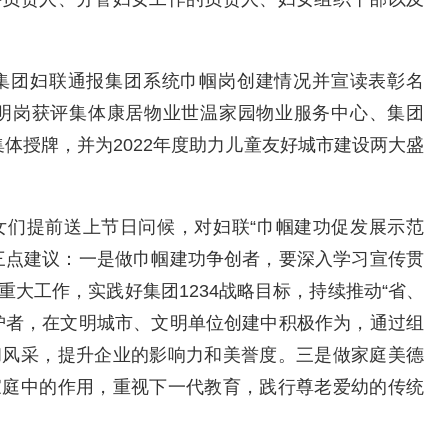
团妇联通报集团系统巾帼岗创建情况并宣读表彰名
文明岗获评集体康居物业世温家园物业服务中心、集团
评集体授牌，并为2022年度助力儿童友好城市建设两大盛
们提前送上节日问候，对妇联“巾帼建功促发展示范
三点建议：一是做巾帼建功争创者，要深入学习宣传贯
大工作，实践好集团1234战略目标，持续推动“省、
护者，在文明城市、文明单位创建中积极作为，通过组
和风采，提升企业的影响力和美誉度。三是做家庭美德
家庭中的作用，重视下一代教育，践行尊老爱幼的传统