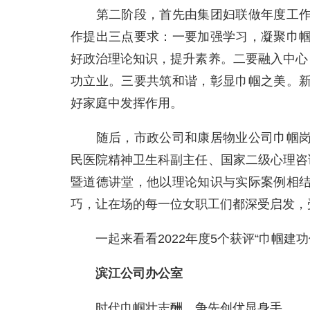
第二阶段，首先由集团妇联做年度工作
作提出三点要求：一要加强学习，凝聚巾
好政治理论知识，提升素养。二要融入中心
功立业。三要共筑和谐，彰显巾帼之美。
好家庭中发挥作用。
随后，市政公司和康居物业公司巾帼岗
民医院精神卫生科副主任、国家二级心理咨
暨道德讲堂，他以理论知识与实际案例相
巧，让在场的每一位女职工们都深受启发，
一起来看看2022年度5个获评“巾帼建功
滨江公司办公室
时代巾帼壮志酬，争先创优显身手